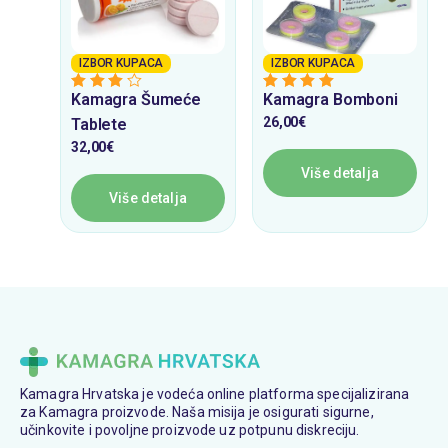
IZBOR KUPACA
IZBOR KUPACA
Kamagra Šumeće
Kamagra Bomboni
3
from 5
5
from 5
26,00
€
Tablete
32,00
€
Više detalja
Više detalja
Kamagra Hrvatska je vodeća online platforma specijalizirana
za Kamagra proizvode. Naša misija je osigurati sigurne,
učinkovite i povoljne proizvode uz potpunu diskreciju.