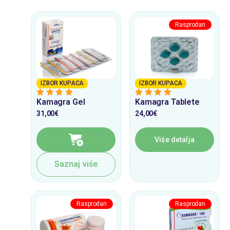
IZBOR KUPACA
IZBOR KUPACA
Kamagra Gel
Kamagra Tablete
5
from 5
4
from 5
31,00
€
24,00
€
Više detalja
Saznaj više