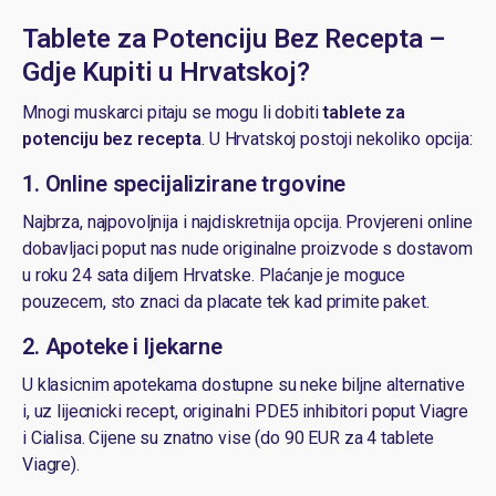
Tablete za Potenciju Bez Recepta –
Gdje Kupiti u Hrvatskoj?
Mnogi muskarci pitaju se mogu li dobiti
tablete za
potenciju bez recepta
. U Hrvatskoj postoji nekoliko opcija:
1. Online specijalizirane trgovine
Najbrza, najpovoljnija i najdiskretnija opcija. Provjereni online
dobavljaci poput nas nude originalne proizvode s dostavom
u roku 24 sata diljem Hrvatske. Plaćanje je moguce
pouzecem, sto znaci da placate tek kad primite paket.
2. Apoteke i ljekarne
U klasicnim apotekama dostupne su neke biljne alternative
i, uz lijecnicki recept, originalni PDE5 inhibitori poput Viagre
i Cialisa. Cijene su znatno vise (do 90 EUR za 4 tablete
Viagre).