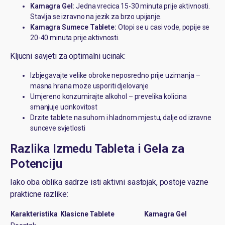
Kamagra Gel:
Jedna vrecica 15-30 minuta prije aktivnosti.
Stavlja se izravno na jezik za brzo upijanje.
Kamagra Sumece Tablete:
Otopi se u casi vode, popije se
20-40 minuta prije aktivnosti.
Kljucni savjeti za optimalni ucinak:
Izbjegavajte velike obroke neposredno prije uzimanja –
masna hrana moze usporiti djelovanje
Umjereno konzumirajte alkohol – prevelika kolicina
smanjuje ucinkovitost
Drzite tablete na suhom i hladnom mjestu, dalje od izravne
sunceve svjetlosti
Razlika Izmedu Tableta i Gela za
Potenciju
Iako oba oblika sadrze isti aktivni sastojak, postoje vazne
prakticne razlike:
Karakteristika
Klasicne Tablete
Kamagra Gel