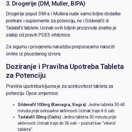
3.
Drogerije (DM, Muller, BIPA)
Drogerije poput DM-a i Mullera nude samo biljne dodatke
prehrani i suplemente za potenciju, ne i Sildenafil ili
Tadalafil tablete. Ucinak ovih biljnih proizvoda znatno je
slabiji od pravih PDE5 inhibitora.
Za sigurnu i provjerenu narudzbu preporucamo
naruciti
online iz pouzdanog izvora
.
Doziranje i Pravilna Upotreba Tableta
za Potenciju
Pravilna upotreba kljucna je za ucinkovitost tableta za
potenciju. Opce smjernice:
Sildenafil 100mg (Kamagra, Viagra):
Jedna tableta 30-60
minuta prije seksualne aktivnosti. Ucinak traje 4-6 sati.
Tadalafil 20mg (Cialis):
Jedna tableta 30 minuta prije
aktivnosti. Ucinak traje do 36 sati – poznat kao “vikend
tableta”.