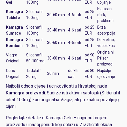
Gel
100mg
EUR
upijanje
Klasican
Kamagra
Sildenafil
od 25
30-60 min
4-6 sati
oblik,
Tablete
100mg
EUR
prakticno
Kamagra
Sildenafil
od 25
Brza
20-40 min
4-6 sati
Sumece
100mg
EUR
apsorpcija
Kamagra
Sildenafil
od 25
Diskretno,
30-60 min
4-6 sati
Bomboni
100mg
EUR
voce okus
Originalni
Viagra
Sildenafil
od 90
30-60 min
4-6 sati
Pfizer
Original
50-100mg
EUR
proizvod
Cialis
Tadalafil
do 36
od 80
Najdulje
30 min
Original
20mg
sati
EUR
djelovanje
Najbolji odnos cijene i ucinkovitosti u Hrvatskoj nude
Kamagra proizvodi
. Sadrze isti aktivni sastojak (Sildenafil
citrat 100mg) kao originalna Viagra, ali po znatno povoljnijoj
cijeni.
Pogledajte detalje o Kamagra Gelu
– najpopularnijem
proizvodu u nasoj ponudi koji dolazi u 7 razlicitih okusa.