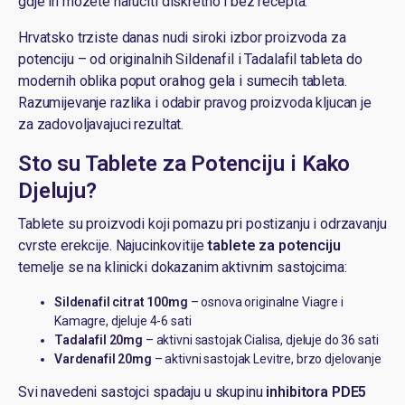
gdje ih mozete naruciti diskretno i bez recepta.
Hrvatsko trziste danas nudi siroki izbor proizvoda za
potenciju – od originalnih Sildenafil i Tadalafil tableta do
modernih oblika poput oralnog gela i sumecih tableta.
Razumijevanje razlika i odabir pravog proizvoda kljucan je
za zadovoljavajuci rezultat.
Sto su Tablete za Potenciju i Kako
Djeluju?
Tablete su proizvodi koji pomazu pri postizanju i odrzavanju
cvrste erekcije. Najucinkovitije
tablete za potenciju
temelje se na klinicki dokazanim aktivnim sastojcima:
Sildenafil citrat 100mg
– osnova originalne Viagre i
Kamagre, djeluje 4-6 sati
Tadalafil 20mg
– aktivni sastojak Cialisa, djeluje do 36 sati
Vardenafil 20mg
– aktivni sastojak Levitre, brzo djelovanje
Svi navedeni sastojci spadaju u skupinu
inhibitora PDE5