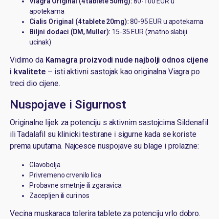
Viagra Original (4 tablete 50mg):
80-100 EUR u
apotekama
Cialis Original (4 tablete 20mg):
80-95 EUR u apotekama
Biljni dodaci (DM, Muller):
15-35 EUR (znatno slabiji
ucinak)
Vidimo da
Kamagra proizvodi nude najbolji odnos cijene
i kvalitete
– isti aktivni sastojak kao originalna Viagra po
treci dio cijene.
Nuspojave i Sigurnost
Originalne lijek za potenciju s aktivnim sastojcima Sildenafil
ili Tadalafil su klinicki testirane i sigurne kada se koriste
prema uputama. Najcesce nuspojave su blage i prolazne:
Glavobolja
Privremeno crvenilo lica
Probavne smetnje ili zgaravica
Zacepljen ili curi nos
Vecina muskaraca tolerira tablete za potenciju vrlo dobro.