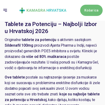
Skip
to
Košarica
content
Tablete za Potenciju – Najbolji Izbor
Košari
u Hrvatskoj 2026
Originalne
tablete za potenciju
s aktivnim sastojkom
Nema proizv
Sildenafil 100mg
proizvodi Ajanta Pharma u Indiji, najveći
proizvođač generičkih PDE5 inhibitora u svijetu. Klinicki je
dokazano da
više od 80% muškaraca
postiže
zadovoljavajuće rezultate. U našoj ponudi su i
Kamagra Gel
,
vodič o djelovanju
te
informacije o erektilnoj disfunkciji
.
Ove tablete
postale su najtrazenije rjesenje za muskarce
koji se suocavaju s problemima
erektilne disfunkcije
ili zele
dodatno pojacati svoj seksualni zivot. U ovom vodicu
saznat cete sve sto trebate znati:
koje su najbolje tablete
za potenciju u Hrvatskoj
, kako djeluju, koliko kostaju, te