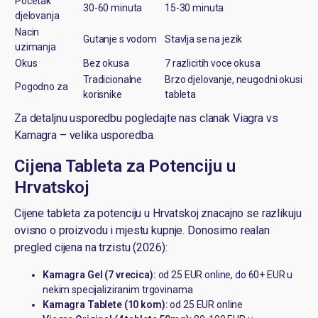
Pocetak
30-60 minuta
15-30 minuta
djelovanja
Nacin
Gutanje s vodom
Stavlja se na jezik
uzimanja
Okus
Bez okusa
7 razlicitih voce okusa
Tradicionalne
Brzo djelovanje, neugodni okusi
Pogodno za
korisnike
tableta
Za detaljnu usporedbu pogledajte nas clanak
Viagra vs
Kamagra – velika usporedba
.
Cijena Tableta za Potenciju u
Hrvatskoj
Cijene tableta za potenciju u Hrvatskoj znacajno se razlikuju
ovisno o proizvodu i mjestu kupnje. Donosimo realan
pregled cijena na trzistu (2026):
Kamagra Gel (7 vrecica):
od 25 EUR online, do 60+ EUR u
nekim specijaliziranim trgovinama
Kamagra Tablete (10 kom):
od 25 EUR online