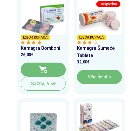
IZBOR KUPACA
IZBOR KUPACA
Kamagra Bomboni
Kamagra Šumeće
5
from 5
3
from 5
26,00
€
Tablete
32,00
€
Više detalja
Saznaj više