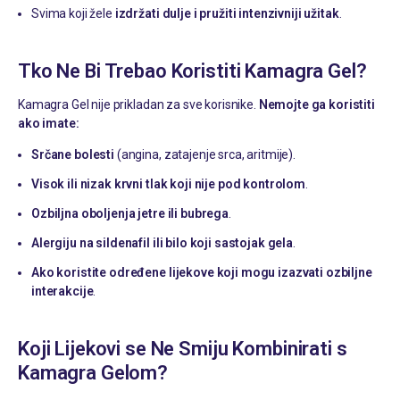
Svima koji žele
izdržati dulje i pružiti intenzivniji užitak
.
Tko Ne Bi Trebao Koristiti Kamagra Gel?
Kamagra Gel nije prikladan za sve korisnike.
Nemojte ga koristiti
ako imate:
Srčane bolesti
(angina, zatajenje srca, aritmije).
Visok ili nizak krvni tlak koji nije pod kontrolom
.
Ozbiljna oboljenja jetre ili bubrega
.
Alergiju na sildenafil ili bilo koji sastojak gela
.
Ako koristite određene lijekove koji mogu izazvati ozbiljne
interakcije
.
Koji Lijekovi se Ne Smiju Kombinirati s
Kamagra Gelom?