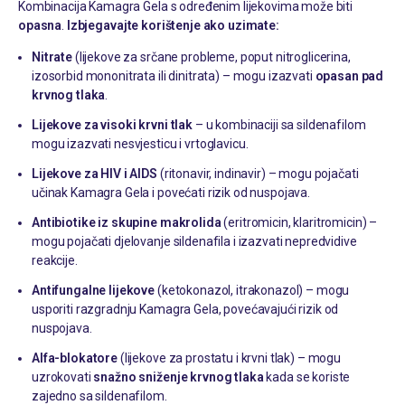
Kombinacija Kamagra Gela s određenim lijekovima može biti
opasna
.
Izbjegavajte korištenje ako uzimate:
Nitrate
(lijekove za srčane probleme, poput nitroglicerina,
izosorbid mononitrata ili dinitrata) – mogu izazvati
opasan pad
krvnog tlaka
.
Lijekove za visoki krvni tlak
– u kombinaciji sa sildenafilom
mogu izazvati nesvjesticu i vrtoglavicu.
Lijekove za HIV i AIDS
(ritonavir, indinavir) – mogu pojačati
učinak Kamagra Gela i povećati rizik od nuspojava.
Antibiotike iz skupine makrolida
(eritromicin, klaritromicin) –
mogu pojačati djelovanje sildenafila i izazvati nepredvidive
reakcije.
Antifungalne lijekove
(ketokonazol, itrakonazol) – mogu
usporiti razgradnju Kamagra Gela, povećavajući rizik od
nuspojava.
Alfa-blokatore
(lijekove za prostatu i krvni tlak) – mogu
uzrokovati
snažno sniženje krvnog tlaka
kada se koriste
zajedno sa sildenafilom.