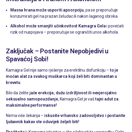
Masna hrana može usporiti apsorpciju
, pa se preporučuje
konzumirati gel na prazan želudac ili nakon laganog obroka.
Alkohol može smanjiti učinkovitost Kamagra Gela
i povećati
rizik od nuspojava – preporučuje se ograničiti unos alkohola.
Zaključak – Postanite Nepobjedivi u
Spavaćoj Sobi!
Kamagra Gel nije samo rješenje za erektilnu disfunkciju –
to je
moćan alat za svakog muškarca koji želi biti dominantan u
krevetu
.
Bilo da želite
jače erekcije, dužu izdržljivost ili nevjerojatno
seksualno samopouzdanje
, Kamagra Gel je vaš
tajni adut za
maksimalne performanse!
Nema više čekanja –
iskusite vrhunsko zadovoljstvo i postanite
ljubavnik kakav ste oduvijek željeli biti!