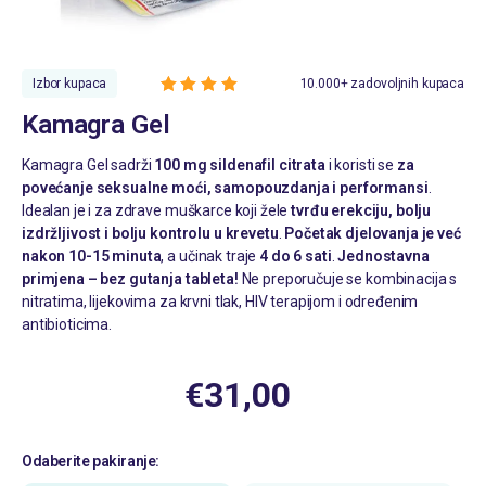
Izbor kupaca
10.000+ zadovoljnih kupaca
Korisnička
Kamagra Gel
ocjena: od
ukupno 5 (
korisnika)
Kamagra Gel sadrži
100 mg sildenafil citrata
i koristi se
za
povećanje seksualne moći, samopouzdanja i performansi
.
Idealan je i za zdrave muškarce koji žele
tvrđu erekciju, bolju
izdržljivost i bolju kontrolu u krevetu
.
Početak djelovanja je već
nakon 10-15 minuta
, a učinak traje
4 do 6 sati
.
Jednostavna
primjena – bez gutanja tableta!
Ne preporučuje se kombinacija s
nitratima, lijekovima za krvni tlak, HIV terapijom i određenim
antibioticima.
€
31,00
Odaberite pakiranje: