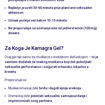
pomiješajte s malom količinom vode
.
Najbolje je uzeti 30-60 minuta prije planirane seksualne
aktivnosti
.
Učinak počinje već nakon 10-15 minuta
.
Ne preporučuje se uzimanje više od jedne vrećice (100 mg)
dnevno
.
Za Koga Je Kamagra Gel?
Ovaj gel nije samo za muškarce s erektilnom disfunkcijom –
to je
savršeni dodatak za svakog muškarca koji želi poboljšati
seksualne performanse i osigurati vrhunsko iskustvo u
krevetu
.
Preporučuje se:
Muškarcima koji žele
tvrđu i dugotrajniju erekciju
.
Onima koji žele
povećati seksualno samopouzdanje i
impresionirati svog partnera
.