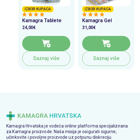
IZBOR KUPACA
IZBOR KUPACA
Kamagra Tablete
Kamagra Gel
4
from 5
5
from 5
24,00
€
31,00
€
Saznaj više
Saznaj više
Kamagra Hrvatska je vodeća online platforma specijalizirana
za Kamagra proizvode. Naša misija je osigurati sigurne,
učinkovite i povoljne proizvode uz potpunu diskreciju.