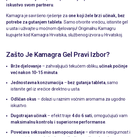
iskustvo svom partneru
.
Kamagra je savršeno rješenje za
one koji žele brzi učinak, bez
potrebe za gutanjem tableta
. Samo otvorite vrećicu, istisnite gel
u usta i uživajte u moćnom djelovanju! Originalnu Kamagru
kupujete kod
Kamagra Hrvatska
, službenog izvora u Hrvatskoj.
Zašto Je Kamagra Gel Pravi Izbor?
Brže djelovanje
– zahvaljujući tekućem obliku,
učinak počinje
već nakon 10-15 minuta
.
Jednostavna konzumacija
–
bez gutanja tableta
, samo
istisnite gel iz vrećice direktno u usta.
Odličan okus
– dolazi u raznim voćnim aromama za ugodno
iskustvo.
Dugotrajan učinak
– efekt traje
4 do 6 sati
, omogućujući vam
maksimalnu kontrolu i superiorne performanse
.
Povećava seksualno samopouzdanje
– eliminira nesigurnost i