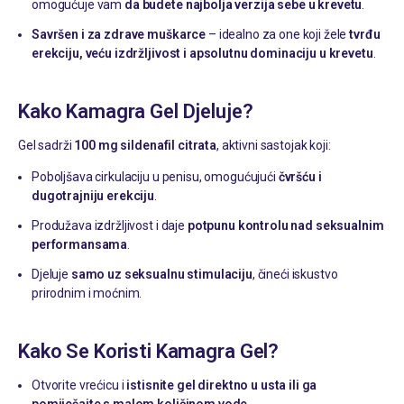
omogućuje vam
da budete najbolja verzija sebe u krevetu
.
Savršen i za zdrave muškarce
– idealno za one koji žele
tvrđu
erekciju, veću izdržljivost i apsolutnu dominaciju u krevetu
.
Kako Kamagra Gel Djeluje?
Gel sadrži
100 mg sildenafil citrata
, aktivni sastojak koji:
Poboljšava cirkulaciju u penisu, omogućujući
čvršću i
dugotrajniju erekciju
.
Produžava izdržljivost i daje
potpunu kontrolu nad seksualnim
performansama
.
Djeluje
samo uz seksualnu stimulaciju
, čineći iskustvo
prirodnim i moćnim.
Kako Se Koristi Kamagra Gel?
Otvorite vrećicu i
istisnite gel direktno u usta ili ga