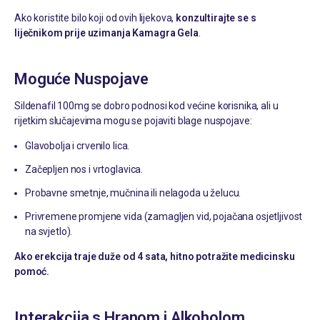
Ako koristite bilo koji od ovih lijekova,
konzultirajte se s
liječnikom prije uzimanja Kamagra Gela
.
Moguće Nuspojave
Sildenafil 100mg se dobro podnosi kod većine korisnika, ali u
rijetkim slučajevima mogu se pojaviti blage nuspojave:
Glavobolja i crvenilo lica.
Začepljen nos i vrtoglavica.
Probavne smetnje, mučnina ili nelagoda u želucu.
Privremene promjene vida (zamagljen vid, pojačana osjetljivost
na svjetlo).
Ako erekcija traje duže od 4 sata, hitno potražite medicinsku
pomoć.
Interakcija s Hranom i Alkoholom