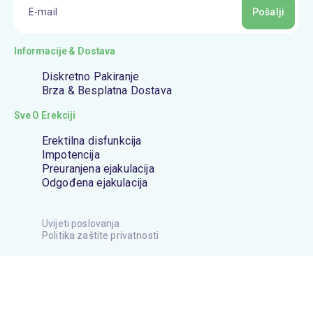
Pošalji
Informacije & Dostava
Diskretno Pakiranje
Brza & Besplatna Dostava
Sve O Erekciji
Erektilna disfunkcija
Impotencija
Preuranjena ejakulacija
Odgođena ejakulacija
Uvijeti poslovanja
Politika zaštite privatnosti
©2016. – 2026. GPOnline Ltd. Sva prava pridržana