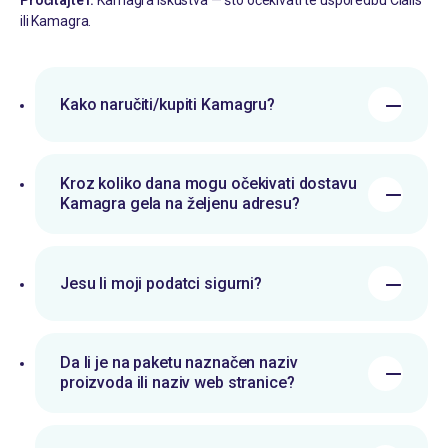
Pročitajte i:
Kamagra iskustva — što očekivati
te usporedbu
Cialis
ili Kamagra
.
Kako naručiti/kupiti Kamagru?
Kroz koliko dana mogu očekivati dostavu
Kamagra gela na željenu adresu?
Jesu li moji podatci sigurni?
Da li je na paketu naznačen naziv
proizvoda ili naziv web stranice?