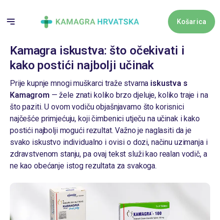
Skip
to
Košarica
content
Kamagra iskustva: što očekivati i
Košari
kako postići najbolji učinak
Prije kupnje mnogi muškarci traže stvarna
iskustva s
Nema proizv
Kamagrom
— žele znati koliko brzo djeluje, koliko traje i na
što paziti. U ovom vodiču objašnjavamo što korisnici
najčešće primjećuju, koji čimbenici utječu na učinak i kako
postići najbolji mogući rezultat. Važno je naglasiti da je
svako iskustvo individualno i ovisi o dozi, načinu uzimanja i
zdravstvenom stanju, pa ovaj tekst služi kao realan vodič, a
ne kao obećanje istog rezultata za svakoga.