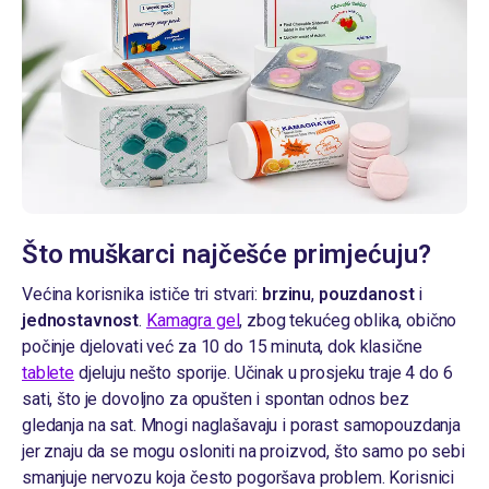
Što muškarci najčešće primjećuju?
Većina korisnika ističe tri stvari:
brzinu
,
pouzdanost
i
jednostavnost
.
Kamagra gel
, zbog tekućeg oblika, obično
počinje djelovati već za 10 do 15 minuta, dok klasične
tablete
djeluju nešto sporije. Učinak u prosjeku traje 4 do 6
sati, što je dovoljno za opušten i spontan odnos bez
gledanja na sat. Mnogi naglašavaju i porast samopouzdanja
jer znaju da se mogu osloniti na proizvod, što samo po sebi
smanjuje nervozu koja često pogoršava problem. Korisnici