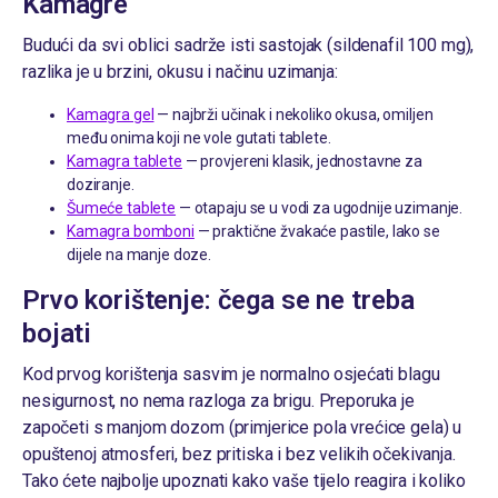
Kamagre
Budući da svi oblici sadrže isti sastojak (sildenafil 100 mg),
razlika je u brzini, okusu i načinu uzimanja:
Kamagra gel
— najbrži učinak i nekoliko okusa, omiljen
među onima koji ne vole gutati tablete.
Kamagra tablete
— provjereni klasik, jednostavne za
doziranje.
Šumeće tablete
— otapaju se u vodi za ugodnije uzimanje.
Kamagra bomboni
— praktične žvakaće pastile, lako se
dijele na manje doze.
Prvo korištenje: čega se ne treba
bojati
Kod prvog korištenja sasvim je normalno osjećati blagu
nesigurnost, no nema razloga za brigu. Preporuka je
započeti s manjom dozom (primjerice pola vrećice gela) u
opuštenoj atmosferi, bez pritiska i bez velikih očekivanja.
Tako ćete najbolje upoznati kako vaše tijelo reagira i koliko