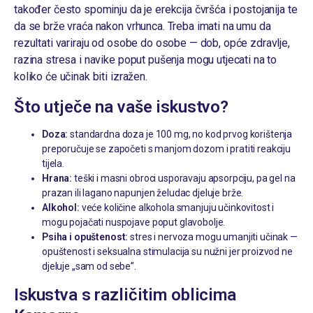
također često spominju da je erekcija čvršća i postojanija te
da se brže vraća nakon vrhunca. Treba imati na umu da
rezultati variraju od osobe do osobe — dob, opće zdravlje,
razina stresa i navike poput pušenja mogu utjecati na to
koliko će učinak biti izražen.
Što utječe na vaše iskustvo?
Doza:
standardna doza je 100 mg, no kod prvog korištenja
preporučuje se započeti s manjom dozom i pratiti reakciju
tijela.
Hrana:
teški i masni obroci usporavaju apsorpciju, pa gel na
prazan ili lagano napunjen želudac djeluje brže.
Alkohol:
veće količine alkohola smanjuju učinkovitost i
mogu pojačati nuspojave poput glavobolje.
Psiha i opuštenost:
stres i nervoza mogu umanjiti učinak —
opuštenost i seksualna stimulacija su nužni jer proizvod ne
djeluje „sam od sebe”.
Iskustva s različitim oblicima