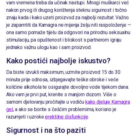
vam vremena treba da učinak nastupi. Mnogi muškarci već
nakon prvog ili drugog korištenja steknu sigurnost i točno
znaju kada i kako uzeti proizvod za najbolji rezultat. Važno
je zapamtiti da Kamagra ne mijenja želju niti raspoloženje —
ona samo pomaže tijelu da odgovori na prirodnu seksualnu
stimulaciju, pa opuštenost i bliskost s partnerom igraju
jednako važnu ulogu kao i sam proizvod.
Kako postići najbolje iskustvo?
Da biste izvukli maksimum, uzmite proizvod 15 do 30
minuta prije odnosa, izbjegavajte teške obroke i veće
količine alkohola te osigurajte dovoljno vode tijekom dana.
Ako vam je prvi put, krenite s manjom dozom. Više o
samom djelovanju pročitajte u vodiču
kako djeluje Kamagra
gel
, a ako se borite s češćim problemima, korisno je
razumjeti i uzroke
erektilne disfunkcije
.
Sigurnost i na što paziti