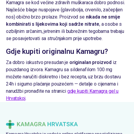
Kamagra se kod većine zdravih muškaraca dobro podnosi.
Najčešće blage nuspojave (glavobolja, crvenilo, začepljen
nos) obično brzo prolaze. Proizvod se
nikada ne smije
kombinirati s lijekovima koji sadrže nitrate
, a osobe s
ozbiljnim srčanim, jetrenim ili bubrežnim tegobama trebaju
se posavjetovati sa stručnjakom prije upotrebe.
Gdje kupiti originalnu Kamagru?
Za dobro iskustvo presudan je
originalan proizvod
iz
pouzdanog izvora. Kamagru sa sildenafilom 100 mg
možete naručiti diskretno i bez recepta, uz brzu dostavu
24h i sigurno plaćanje pouzećem — detalje o cijenama i
narudžbi pronađite na stranici
gdje kupiti Kamagra gel u
Hrvatskoj
.
Kamagra Hrvatska je vodeća online platforma specijalizirana