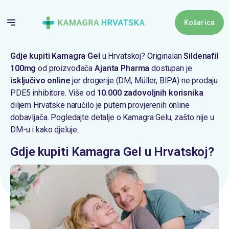
Skip
to
Košarica
content
Košari
Gdje kupiti Kamagra Gel
u Hrvatskoj? Originalan
Sildenafil
100mg
od proizvođača
Ajanta Pharma
dostupan je
isključivo online
jer drogerije (DM, Müller, BIPA) ne prodaju
Nema proizv
PDE5 inhibitore. Više od
10.000 zadovoljnih korisnika
diljem Hrvatske naručilo je putem provjerenih online
dobavljača. Pogledajte detalje o
Kamagra Gelu
,
zašto nije u
DM-u
i
kako djeluje
.
Gdje kupiti Kamagra Gel u Hrvatskoj?