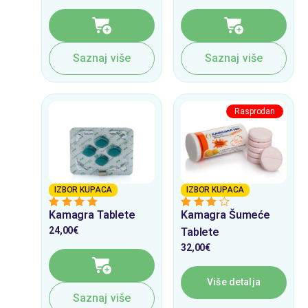
Saznaj više
Saznaj više
IZBOR KUPACA
IZBOR KUPACA
Kamagra Tablete
Kamagra Šumeće
4
from 5
3
from 5
24,00
€
Tablete
32,00
€
Više detalja
Saznaj više