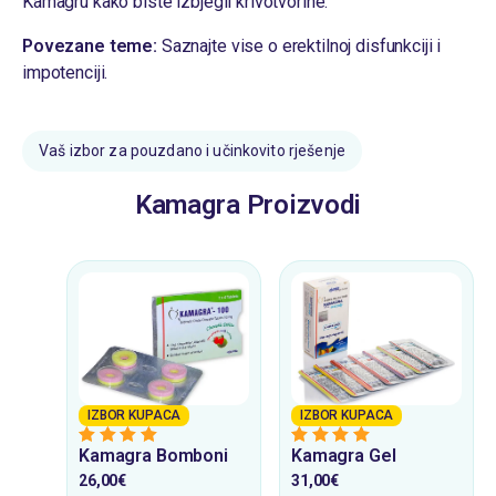
Kamagru kako biste izbjegli krivotvorine.
Povezane teme:
Saznajte vise o
erektilnoj disfunkciji
i
impotenciji
.
Vaš izbor za pouzdano i učinkovito rješenje
Kamagra Proizvodi
IZBOR KUPACA
IZBOR KUPACA
Kamagra Bomboni
Kamagra Gel
5
from 5
5
from 5
26,00
€
31,00
€