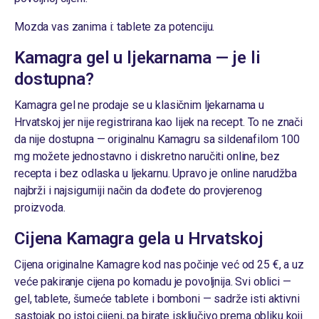
Mozda vas zanima i:
tablete za potenciju
.
Kamagra gel u ljekarnama — je li
dostupna?
Kamagra gel ne prodaje se u klasičnim ljekarnama u
Hrvatskoj jer nije registrirana kao lijek na recept. To ne znači
da nije dostupna — originalnu Kamagru sa sildenafilom 100
mg možete jednostavno i diskretno naručiti online, bez
recepta i bez odlaska u ljekarnu. Upravo je online narudžba
najbrži i najsigurniji način da dođete do provjerenog
proizvoda.
Cijena Kamagra gela u Hrvatskoj
Cijena originalne Kamagre kod nas počinje već od 25 €, a uz
veće pakiranje cijena po komadu je povoljnija. Svi oblici —
gel
,
tablete
,
šumeće tablete
i
bomboni
— sadrže isti aktivni
sastojak po istoj cijeni, pa birate isključivo prema obliku koji