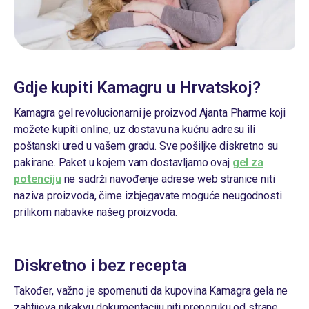
Gdje kupiti Kamagru u Hrvatskoj?
Kamagra gel revolucionarni je proizvod Ajanta Pharme koji
možete kupiti online, uz dostavu na kućnu adresu ili
poštanski ured u vašem gradu. Sve pošiljke diskretno su
pakirane. Paket u kojem vam dostavljamo ovaj
gel za
potenciju
ne sadrži navođenje adrese web stranice niti
naziva proizvoda, čime izbjegavate moguće neugodnosti
prilikom nabavke našeg proizvoda.
Diskretno i bez recepta
Također, važno je spomenuti da kupovina
Kamagra gela ne
zahtijeva nikakvu dokumentaciju niti preporuku od strane