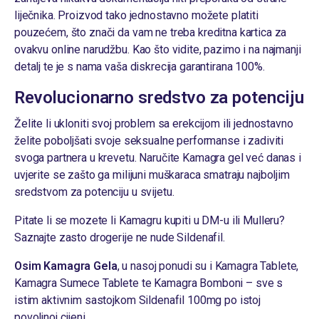
liječnika
. Proizvod tako jednostavno možete platiti
pouzećem, što znači da vam ne treba kreditna kartica za
ovakvu online narudžbu. Kao što vidite, pazimo i na najmanji
detalj te je s nama vaša diskrecija garantirana 100%.
Revolucionarno sredstvo za potenciju
Želite li ukloniti svoj problem sa erekcijom ili jednostavno
želite poboljšati svoje seksualne performanse i zadiviti
svoga partnera u krevetu. Naručite Kamagra gel već danas i
uvjerite se zašto ga milijuni muškaraca smatraju najboljim
sredstvom za potenciju u svijetu.
Pitate li se mozete li
Kamagru kupiti u DM-u ili Mulleru
?
Saznajte zasto drogerije ne nude Sildenafil.
Osim Kamagra Gela
, u nasoj ponudi su i
Kamagra Tablete
,
Kamagra Sumece Tablete
te
Kamagra Bomboni
– sve s
istim aktivnim sastojkom Sildenafil 100mg po istoj
povoljnoj cijeni.