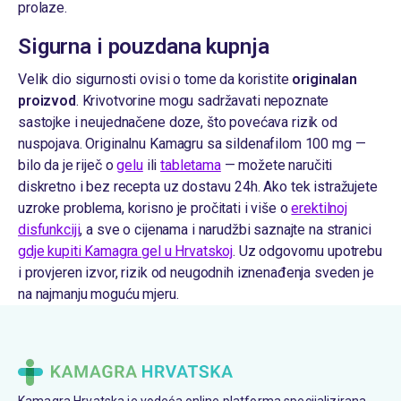
prolaze.
Sigurna i pouzdana kupnja
Velik dio sigurnosti ovisi o tome da koristite
originalan
proizvod
. Krivotvorine mogu sadržavati nepoznate
sastojke i neujednačene doze, što povećava rizik od
nuspojava. Originalnu Kamagru sa sildenafilom 100 mg —
bilo da je riječ o
gelu
ili
tabletama
— možete naručiti
diskretno i bez recepta uz dostavu 24h. Ako tek istražujete
uzroke problema, korisno je pročitati i više o
erektilnoj
disfunkciji
, a sve o cijenama i narudžbi saznajte na stranici
gdje kupiti Kamagra gel u Hrvatskoj
. Uz odgovornu upotrebu
i provjeren izvor, rizik od neugodnih iznenađenja sveden je
na najmanju moguću mjeru.