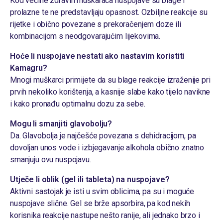
Kod većine zdravih muškaraca nuspojave su blage i
prolazne te ne predstavljaju opasnost. Ozbiljne reakcije su
rijetke i obično povezane s prekoračenjem doze ili
kombinacijom s neodgovarajućim lijekovima.
Hoće li nuspojave nestati ako nastavim koristiti
Kamagru?
Mnogi muškarci primijete da su blage reakcije izraženije pri
prvih nekoliko korištenja, a kasnije slabe kako tijelo navikne
i kako pronađu optimalnu dozu za sebe.
Mogu li smanjiti glavobolju?
Da. Glavobolja je najčešće povezana s dehidracijom, pa
dovoljan unos vode i izbjegavanje alkohola obično znatno
smanjuju ovu nuspojavu.
Utječe li oblik (gel ili tableta) na nuspojave?
Aktivni sastojak je isti u svim oblicima, pa su i moguće
nuspojave slične. Gel se brže apsorbira, pa kod nekih
korisnika reakcije nastupe nešto ranije, ali jednako brzo i