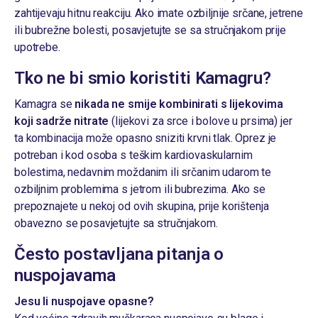
zahtijevaju hitnu reakciju. Ako imate ozbiljnije srčane, jetrene
ili bubrežne bolesti, posavjetujte se sa stručnjakom prije
upotrebe.
Tko ne bi smio koristiti Kamagru?
Kamagra se
nikada ne smije kombinirati s lijekovima
koji sadrže nitrate
(lijekovi za srce i bolove u prsima) jer
ta kombinacija može opasno sniziti krvni tlak. Oprez je
potreban i kod osoba s teškim kardiovaskularnim
bolestima, nedavnim moždanim ili srčanim udarom te
ozbiljnim problemima s jetrom ili bubrezima. Ako se
prepoznajete u nekoj od ovih skupina, prije korištenja
obavezno se posavjetujte sa stručnjakom.
Često postavljana pitanja o
nuspojavama
Jesu li nuspojave opasne?