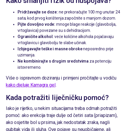
Kako smanjiti rizik od nuspojava?
Pridržavajte se doze:
ne prekoračujte 100 mg unutar 24
sata; kod prvog korištenja započnite s manjom dozom.
Pijte dovoljno vode:
mnoge blage reakcije (glavobolja,
vrtoglavica) povezane su s dehidracijom.
Ograničite alkohol:
veće količine alkohola pojačavaju
vrtoglavicu i glavobolju te slabe učinak.
Izbjegavajte teške i masne obroke
neposredno prije
uzimanja.
Ne kombinirajte s drugim sredstvima
za potenciju
istovremeno.
Više o ispravnom doziranju i primjeni pročitajte u vodiču
kako djeluje Kamagra gel
.
Kada potražiti liječničku pomoć?
Iako je rijetko, u nekim situacijama treba odmah potražiti
pomoć: ako erekcija traje dulje od četiri sata (priapizam),
ako osjetite bol u prsima, jak nedostatak zraka, nagli
gubitak vida ili sluha. Ove pojave su neuobičajene, ali