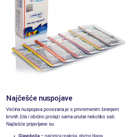
Najčešće nuspojave
Većina nuspojava povezana je s privremenim širenjem
krvnih žila i obično prolazi sama unutar nekoliko sati.
Najčešće prijavljene su:
Glavobolja
— najčešća reakcija, obično blaga.