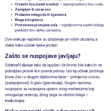
Crvenilo lica (naval vrućine)
— osjećaj topline u licu i vratu.
Začepljen ili curav nos
Probavna nelagoda ili žgaravica
Blaga vrtoglavica
Privremene promjene vida
— osjetljivost na svjetlo ili blagi
plavkasti ton, rijetko i prolazno.
Ove reakcije najčešće su izraženije pri višim dozama, a
slabe kako učinak lijeka prolazi.
Zašto se nuspojave javljaju?
Sildenafil djeluje tako da opušta i širi krvne žile kako bi se
poboljšao protok krvi prema penisu. Isti taj učinak proširuje
krvne žile i u drugim dijelovima tijela — primjerice u nosu
(začepljenost) ili glavi (glavobolja). Drugim riječima,
nuspojave su nuspojava upravo onog mehanizma koji
omogućuje erekciju, zbog čega su obično blage i
kratkotrajne.