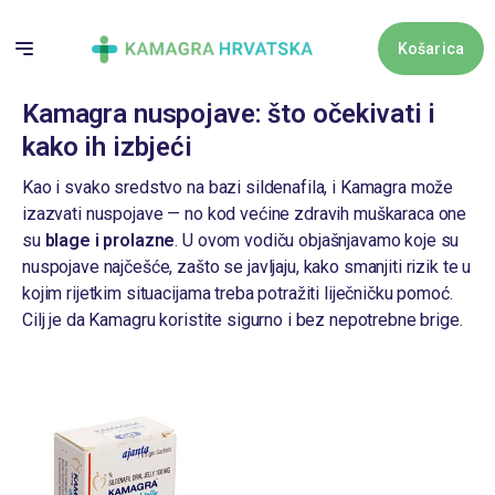
Skip
to
Košarica
content
Kamagra nuspojave: što očekivati i
Košari
kako ih izbjeći
Kao i svako sredstvo na bazi sildenafila, i Kamagra može
Nema proizv
izazvati nuspojave — no kod većine zdravih muškaraca one
su
blage i prolazne
. U ovom vodiču objašnjavamo koje su
nuspojave najčešće, zašto se javljaju, kako smanjiti rizik te u
kojim rijetkim situacijama treba potražiti liječničku pomoć.
Cilj je da Kamagru koristite sigurno i bez nepotrebne brige.