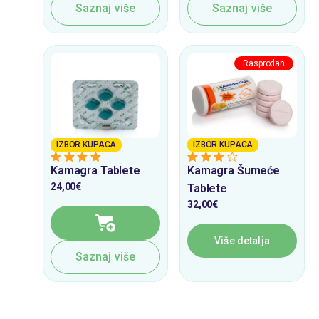
Saznaj više
Saznaj više
IZBOR KUPACA
IZBOR KUPACA
Kamagra Tablete
Kamagra Šumeće
4
from 5
3
from 5
24,00
€
Tablete
32,00
€
Više detalja
Saznaj više