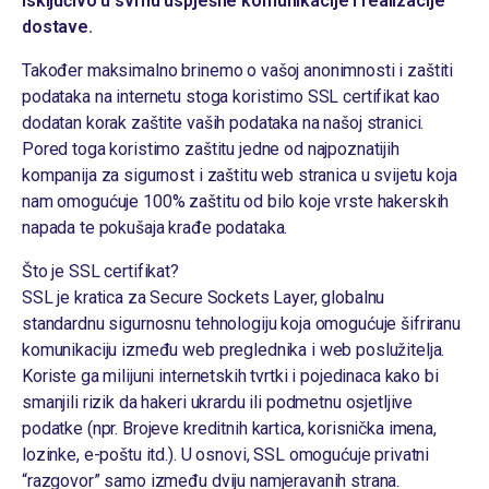
isključivo u svrhu uspješne komunikacije i realizacije
dostave.
Također maksimalno brinemo o vašoj anonimnosti i zaštiti
podataka na internetu stoga koristimo SSL certifikat kao
dodatan korak zaštite vaših podataka na našoj stranici.
Pored toga koristimo zaštitu jedne od najpoznatijih
kompanija za sigurnost i zaštitu web stranica u svijetu koja
nam omogućuje 100% zaštitu od bilo koje vrste hakerskih
napada te pokušaja krađe podataka.
Što je SSL certifikat?
SSL je kratica za Secure Sockets Layer, globalnu
standardnu sigurnosnu tehnologiju koja omogućuje šifriranu
komunikaciju između web preglednika i web poslužitelja.
Koriste ga milijuni internetskih tvrtki i pojedinaca kako bi
smanjili rizik da hakeri ukrardu ili podmetnu osjetljive
podatke (npr. Brojeve kreditnih kartica, korisnička imena,
lozinke, e-poštu itd.). U osnovi, SSL omogućuje privatni
“razgovor” samo između dviju namjeravanih strana.