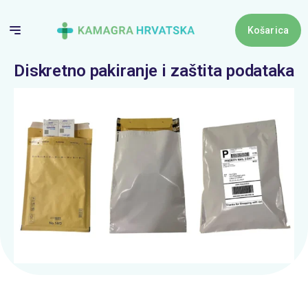
Skip
to
Košarica
content
Diskretno pakiranje i zaštita podataka
Košari
Nema proizv