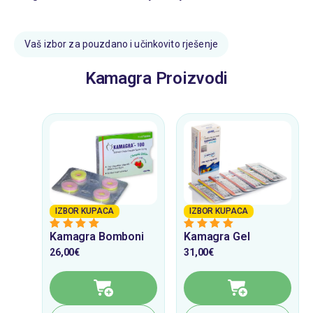
Vaš izbor za pouzdano i učinkovito rješenje
Kamagra Proizvodi
IZBOR KUPACA
IZBOR KUPACA
Kamagra Bomboni
Kamagra Gel
5
from 5
5
from 5
26,00
€
31,00
€