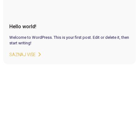
Hello world!
Welcome to WordPress. This is your first post. Edit or delete it, then
start writing!
SAZNAJ VIŠE